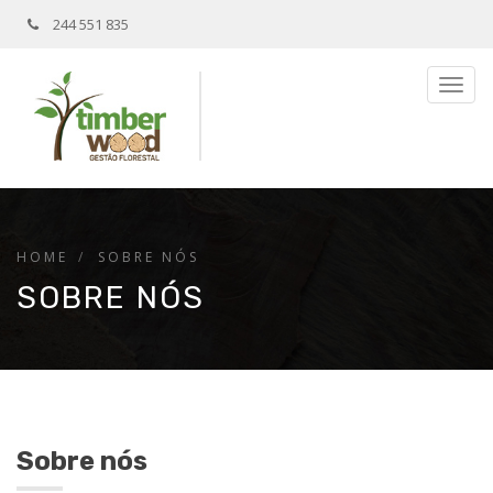
244 551 835
Togg
navig
HOME
SOBRE NÓS
SOBRE NÓS
Sobre nós